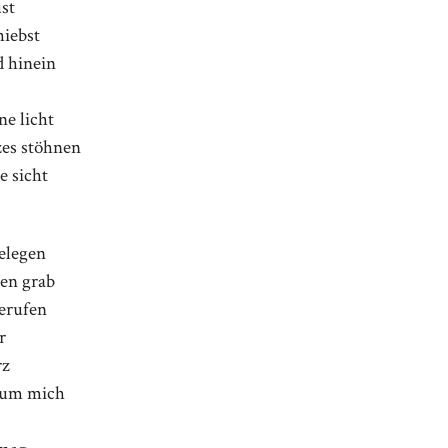
ust
hiebst
d hinein
ne licht
zes stöhnen
e sicht
gelegen
en grab
gerufen
r
rz
n um mich