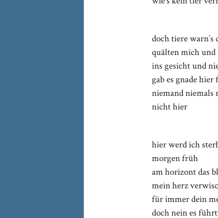
wie´s kein tier ve
doch tiere warn´s 
quälten mich und 
ins gesicht und n
gab es gnade hier 
niemand niemals 
nicht hier
hier werd ich ster
morgen früh
am horizont das b
mein herz verwis
für immer dein me
doch nein es führt