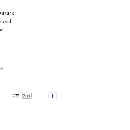
 zurück
rmond
er
e.