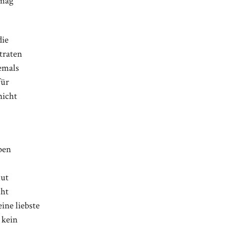
rmag
die
traten
iemals
für
nicht
ben
lut
cht
ine liebste
 kein