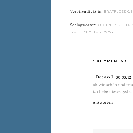
Veröffentlicht in:
BRATFLOSS GE
Schlagwörter:
AUGEN
,
BLUT
,
DU
TAG
,
TIERE
,
TOD
,
WEG
1 KOMMENTAR
Brenzel
30.03.12
oh wie schön und trau
ich liebe dieses gedi
Antworten