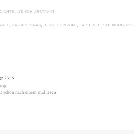
DICHTE
,
LYRISCH ABSTRAKT
NKEL
,
GASSEN
,
GRAB
,
HERZ
,
HORIZONT
,
LACHEN
,
LICHT
,
MOND
,
MO
 @ 23:15
rig.
cht schon nach einem mal lesen