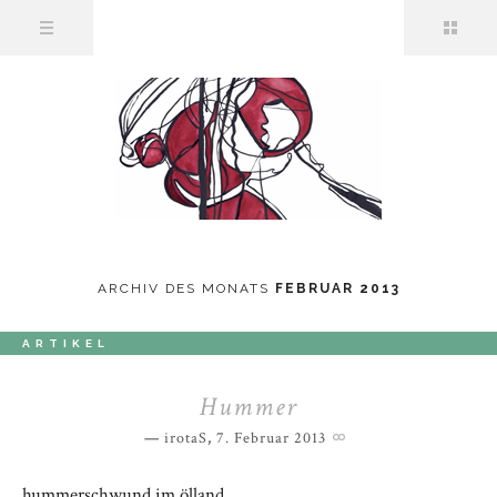
ARCHIV DES MONATS
FEBRUAR 2013
ARTIKEL
Hummer
irotaS
,
7. Februar 2013
hummerschwund im ölland