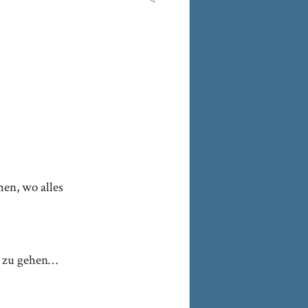
men, wo alles
n zu gehen…