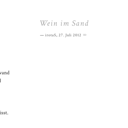
Wein im Sand
irotaS
,
27. Juli 2012
wand
d
isst.