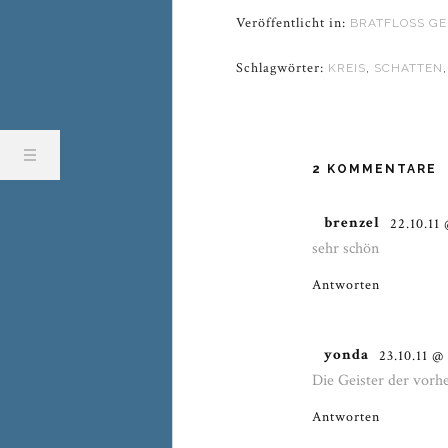
Veröffentlicht in:
BRATFLOSS GE
Schlagwörter:
KREIS
,
SCHATTEN
2 KOMMENTARE
brenzel
22.10.11
sehr schön
Antworten
yonda
23.10.11 @
Die Geister der vorh
Antworten