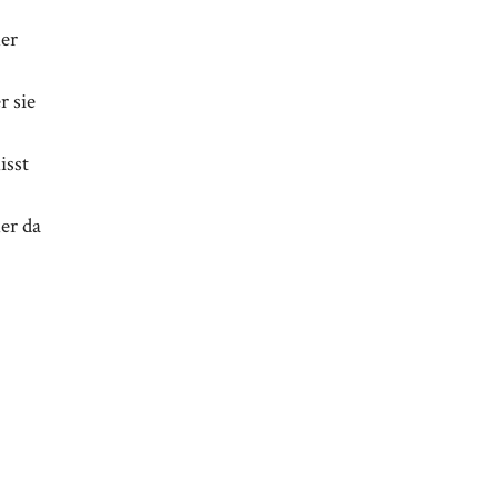
mer
r sie
isst
er da