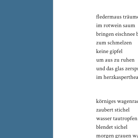
fledermaus träu
im rotwein saum
bringen eischnee 
zum schmelzen
keine gipfel
um aus zu ruhen
und das glas zersp
im herzkasperthea
körniges wagenra
zaubert stichel
wasser tautropfen
blendet sichel
morgen grauen w