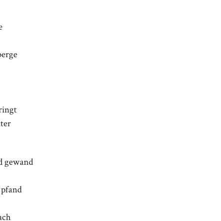
me
berge
ringt
ter
d gewand
 pfand
ach