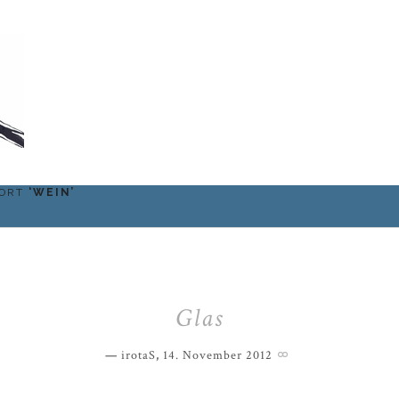
WORT
‘
WEIN
’
Glas
irotaS
,
14. November 2012