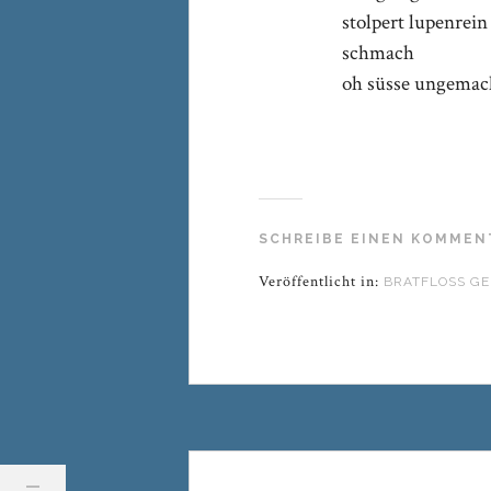
stolpert lupenrein
schmach
oh süsse ungema
SCHREIBE EINEN KOMMEN
Veröffentlicht in:
BRATFLOSS GE