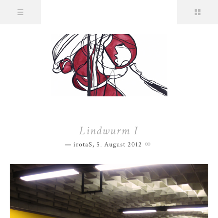
Lindwurm I
irotaS
,
5. August 2012