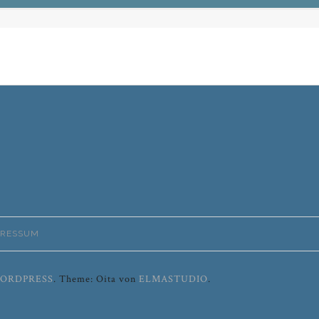
PRESSUM
ORDPRESS
.
Theme: Oita von
ELMASTUDIO
.