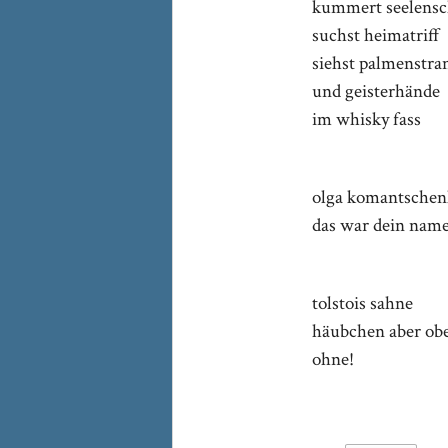
kummert seelensc
suchst heimatriff
siehst palmenstra
und geisterhände
im whisky fass
olga komantsche
das war dein nam
tolstois sahne
häubchen aber ob
ohne!