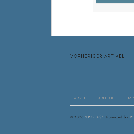
VORHERIGER ARTIKEL
ADMIN
KONTAKT
IM
© 2026
°IROTAS*
.
Powered by
W