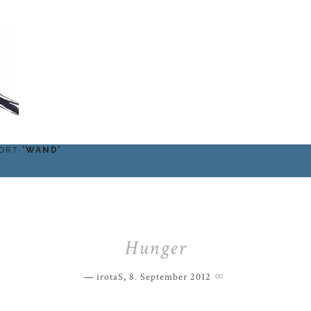
WORT
‘
WAND
’
Hunger
irotaS
,
8. September 2012