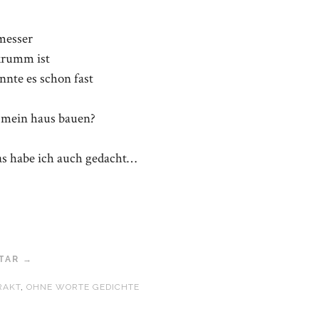
lmesser
krumm ist
nte es schon fast
!
h mein haus bauen?
das habe ich auch gedacht…
TAR →
RAKT
,
OHNE WORTE GEDICHTE