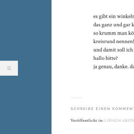
es gibt ein winke
das ganz und gar 
so krumm man kön
kreisrund nennen
und damit soll ic
hallo bitte?
ja genau, danke. 
SCHREIBE EINEN KOMMEN
Veröffentlicht in:
LYRISCH ABST