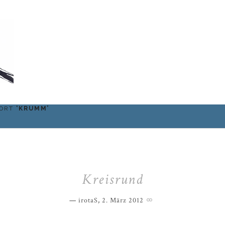
WORT
‘
KRUMM
’
Kreisrund
irotaS
,
2. März 2012