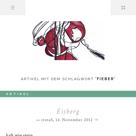
ARTIKEL MIT DEM SCHLAGWORT
‘
FIEBER
’
ARTIKEL
Eisberg
irotaS
,
14. November 2012
kalt wie stein